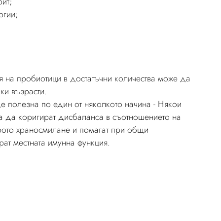
ит;
ргии;
я на пробиотици в достатъчни количества може да
ки възрасти.
 полезна по един от няколкото начина - Някои
а да коригират дисбаланса в съотношението на
рото храносмилане и помагат при общи
рат местната имунна функция.