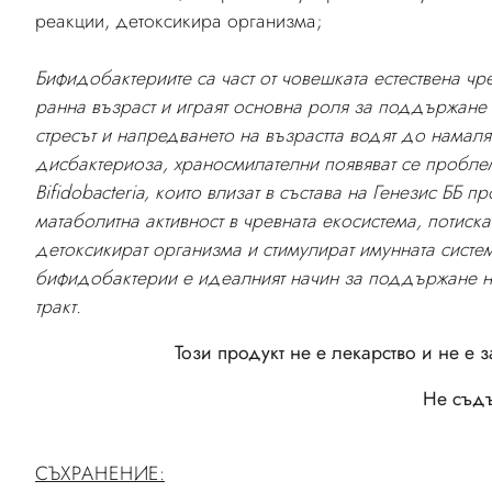
реакции, детоксикира организма;
Бифидобактериите са част от човешката естествена ч
ранна възраст и играят основна роля за поддържане 
стресът и напредването на възрастта водят до намал
дисбактериоза, храносмилателни появяват се пробле
Bifidobacteria, които влизат в състава на Генезис Б
матаболитна активност в чревната екосистема, потис
детоксикират организма и стимулират имунната систе
бифидобактерии е идеалният начин за поддържане н
тракт.
Този продукт не е лекарство и не е 
Не съд
СЪХРАНЕНИЕ: