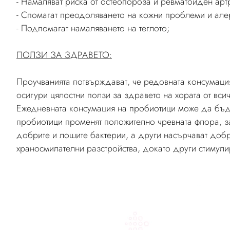
- Намаляват риска от остеопороза и ревматоиден артр
- Спомагат преодоляването на кожни проблеми и але
- Подпомагат намаляването на теглото;
ПОЛЗИ ЗА ЗДРАВЕТО:
Проучванията потвърждават, че редовната консумаци
осигури цялостни ползи за здравето на хората от всич
Ежедневната консумация на пробиотици може да бъде
пробиотици променят положително чревната флора, з
добрите и лошите бактерии, а други насърчават доб
храносмилателни разстройства, докато други стимули