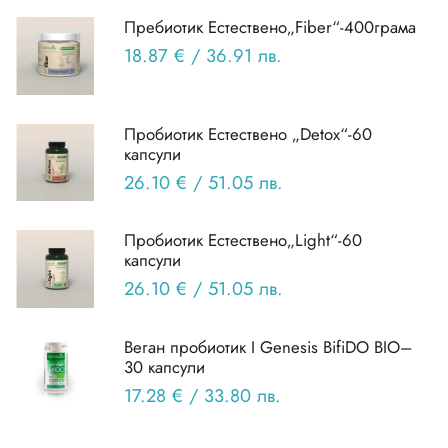
Прeбиотик Естествено„Fiber“-400грама
18.87 €
/
36.91 лв.
Пробиотик Естествено „Detox“-60
капсули
26.10 €
/
51.05 лв.
Пробиотик Естествено„Light“-60
капсули
26.10 €
/
51.05 лв.
Веган пробиотик I Genesis ВifiDO BIO–
30 капсули
17.28 €
/
33.80 лв.