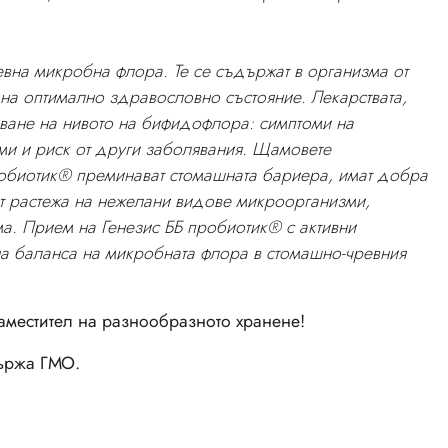
ревна микробна флора. Те се съдържат в организма от
на оптимално здравословно състояние. Лекарствата,
яване на нивото на бифидофлора: симптоми на
ми и риск от други заболявания. Щамовете
Б пробиотик® преминават стомашната бариера, имат добра
кат растежа на нежелани видове микроорганизми,
ма. Прием на Генезис ББ пробиотик® с активни
а баланса на микробната флора в стомашно-чревния
заместител на разнообразното хранене!
ържа ГМО.