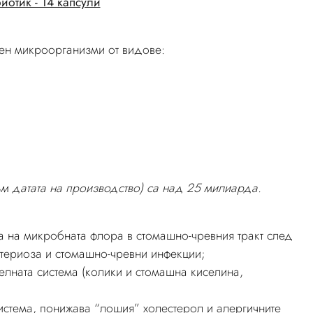
иотик - 14 капсули
ен микроорганизми от видове:
ъм датата на производство) са над 25 милиарда.
а на микробната флора в стомашно-чревния тракт след
ктериоза и стомашно-чревни инфекции;
лната система (колики и стомашна киселина,
система, понижава “лошия” холестерол и алергичните