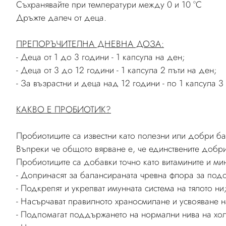
Съхранявайте при температури между 0 и 10 °C
Дръжте далеч от деца.
ПРЕПОРЪЧИТЕЛНА ДНЕВНА ДОЗА:
- Деца от 1 до 3 години - 1 капсула на ден;
- Деца от 3 до 12 години - 1 капсула 2 пъти на ден;
- За възрастни и деца над 12 години - по 1 капсула 3
КАКВО Е ПРОБИОТИК?
Пробиотиците са известни като полезни или добри б
Въпреки че общото вярване е, че единствените добри
Пробиотиците са добавки точно като витамините и мин
- Допринасят за балансираната чревна флора за под
- Подкрепят и укрепват имунната система на тялото ни
- Насърчават правилното храносмилане и усвояване н
- Подпомагат поддържането на нормални нива на хол