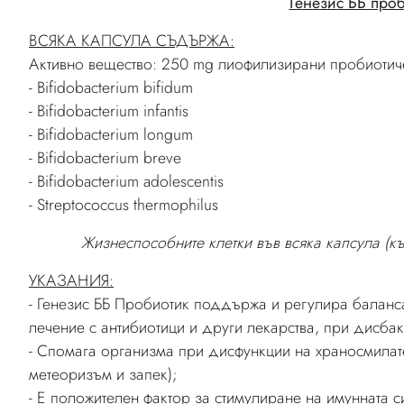
Генезис ББ проб
ВСЯКА КАПСУЛА СЪДЪРЖА:
Активно вещество: 250 mg лиофилизирани пробиотич
- Bifidobacterium bifidum
- Bifidobacterium infantis
- Bifidobacterium longum
- Bifidobacterium breve
- Bifidobacterium adolescentis
- Streptococcus thermophilus
Жизнеспособните клетки във всяка капсула (к
УКАЗАНИЯ:
- Генезис ББ Пробиотик поддържа и регулира баланс
лечение с антибиотици и други лекарства, при дисба
- Спомага организма при дисфункции на храносмилате
метеоризъм и запек);
- Е положителен фактор за стимулиране на имунната 