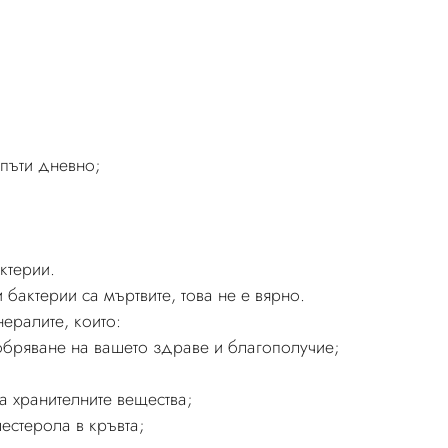
 пъти дневно;
актерии.
 бактерии са мъртвите, това не е вярно.
ералите, които:
обряване на вашето здраве и благополучие;
;
а хранителните вещества;
естерола в кръвта;