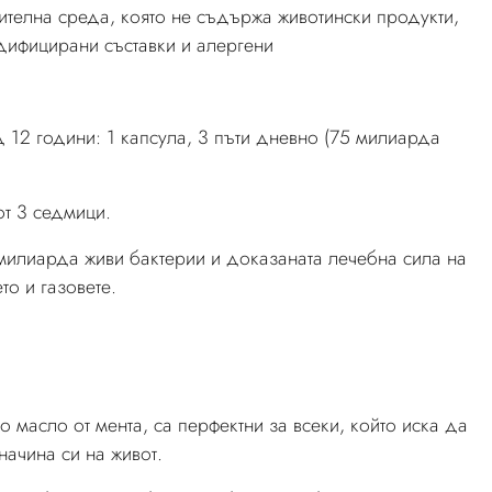
ителна среда, която не съдържа животински продукти,
одифицирани съставки и алергени
д 12 години: 1 капсула, 3 пъти дневно (75 милиарда
от 3 седмици.
 милиарда живи бактерии и доказаната лечебна сила на
то и газовете.
 масло от мента, са перфектни за всеки, който иска да
начина си на живот.