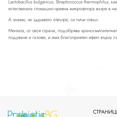
Lactobacillus bulgaricus, Streptococcus thermophilus, 
естествената стомашно-чревна микрофлора вътре в на
А знаем, че здравето отвътре, си личи отвън.
Ментата, от своя страна, подобрява храносмилателна
подуване и газове, и има благоприятен ефект върху 
СТРАНИЦ