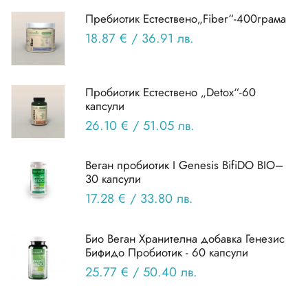
Прeбиотик Естествено„Fiber“-400грама
18.87 €
/
36.91 лв.
Пробиотик Естествено „Detox“-60
капсули
26.10 €
/
51.05 лв.
Веган пробиотик I Genesis ВifiDO BIO–
30 капсули
17.28 €
/
33.80 лв.
Био Веган Хранителна добавка Генезис
Бифидо Пробиотик - 60 капсули
25.77 €
/
50.40 лв.