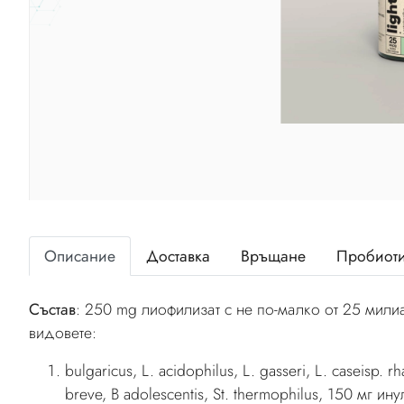
Описание
Доставка
Връщане
Пробиоти
Състав
: 250 mg лиофилизат с не по-малко от 25 мил
видовете:
bulgaricus, L. acidophilus, L. gasseri, L. caseisp. r
breve, B adolescentis, St. thermophilus, 150 мг и