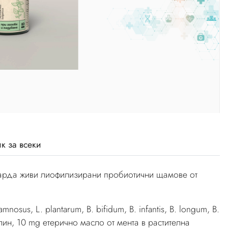
к за всеки
иарда живи лиофилизирани пробиотични щамове от
hamnosus, L. plantarum, B. bifidum, B. infantis, B. longum, B.
нулин, 10 mg етерично масло от мента в растителна