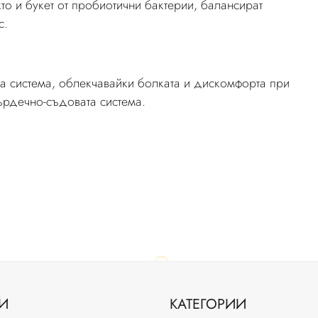
както и букет от пробиотични бактерии, балансират
с.
та система, облекчавайки болката и дискомфорта при
сърдечно-съдовата система.
И
КАТЕГОРИИ