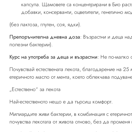
капсула. Щамовете са концентрирани в Био раст
добавки, консерванти, оцветители, генетично м
(без лактоза, глутен, соя, ядки).
Препоръчителна дневна доза
: Възрастни и деца на
полезни бактерии).
Курс на употреба за деца и възрастни
: Не по-малко 
Почувствай естествената лекота, благодарение на 25
етеричното масло от мента, което облекчава подуване
„Естествено“ за лекота
Най-естественото нещо е да търсиш комфорт.
Милиардите живи бактерии, в комбинация с етеричното
почувства лекотата от живота отново, без да променя 