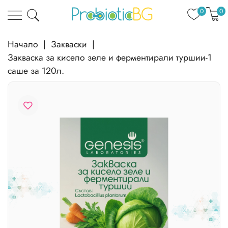
0
0
Начало
|
Закваски
|
Закваска за кисело зеле и ферментирали туршии-1
саше за 120л.