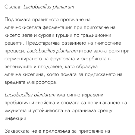
Състав:
Lactobacillus plantarum
Подпомага правилното протичане на
млечнокиселата ферментация при приготвяне на
кисело зеле и сурови туршии по традиционни
рецепти. Предотвратява развитието на гнилостните
процеси.
Lactobacillus plantarum
играе важна роля при
ферментирането на фруктозата и скорбялата в
зеленчуците и плодовете, като образува
млечна киселина, която помага за подтискането на
вредната микрофлора.
Lactobacillus plantarum
има силно изразени
пробиотични свойства и спомага за повишаването на
имунитета и устойчивостта на организма срещу
инфекции.
Закваската
не е приложима
за приготвяне на