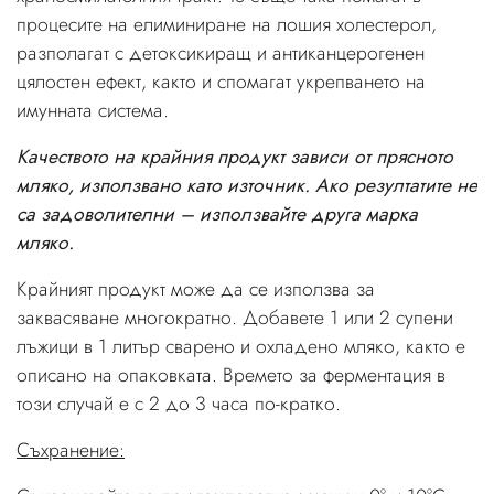
процесите на елиминиране на лошия холестерол,
разполагат с детоксикиращ и антиканцерогенен
цялостен ефект, както и спомагат укрепването на
имунната система.
Качеството на крайния продукт зависи от прясното
мляко, използвано като източник. Ако резултатите не
са задоволителни – използвайте друга марка
мляко.
Крайният продукт може да се използва за
заквасяване многократно. Добавете 1 или 2 супени
лъжици в 1 литър сварено и охладено мляко, както е
описано на опаковката. Времето за ферментация в
този случай е с 2 до 3 часа по-кратко.
Съхранение: