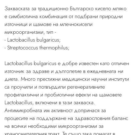
Закваската за традиционно Българско кисело мляко
е симбиотична комбинация от подбрани природни
източници и щамове на млечнокисели
микроорганизми, тип -
- Lactobacillus bulgaricus;
- Streptococcus thermophilus;
Lactobacillus bulgaricus е добре известен като отличен
източник за здраве и дълголетие в ежедневната ни
диета. Много престижни медицински научни институти
са проучили и потвърдили регенеративните
профилактични и пробиотични ефекти на щамовете
Lactobacillus, включени в тази закваска.
Антимикробната им активност допринася за
процесите на поддържане на здравословния баланс
на всички необходими микроорганизми за
храносмилателния тракт. Те също така помагат в