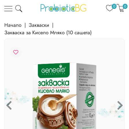
0
0
Начало
|
Закваски
|
Закваска за Кисело Мляко (10 сашета)