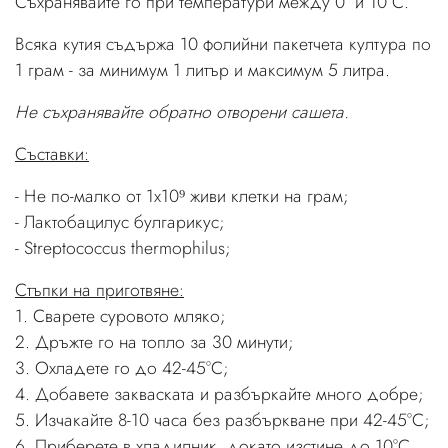
Съхранявайте го при температури между 0° и 10°С.
Всяка кутия съдържа 10 фолийни пакетчета култура по
1 грам - за минимум 1 литър и максимум 5 литра.
Не съхранявайте обратно отворени сашета.
Съставки:
- Не по-малко от 1x10⁹ живи клетки на грам;
- Лактобацилус булгарикус;
- Streptococcus thermophilus;
Стъпки на приготвяне:
1. Сварете суровото мляко;
2. Дръжте го на топло за 30 минути;
3. Охладете го до 42-45°C;
4. Добавете закваската и разбъркайте много добре;
5. Изчакайте 8-10 часа без разбъркване при 42-45°C;
6. Приберете в хладилник, докато изстине до 10°C,